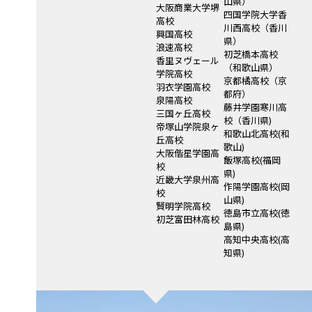
山県）
大阪商業大学堺
四国学院大学香
高校
川西高校（香川
興国高校
県）
浪速高校
初芝橋本高校
香里ヌヴェール
（和歌山県）
学院高校
京都橘高校（京
羽衣学園高校
都府）
泉陽高校
藤井学園寒川高
三国ヶ丘高校
校（香川県)
帝塚山学院泉ヶ
和歌山北高校(和
丘高校
歌山)
大阪偕星学園高
飯塚高校(福岡
校
県)
近畿大学泉州高
作陽学園高校(岡
校
山県)
賢明学院高校
徳島市立高校(徳
初芝富田林高校
島県)
高知中央高校(高
知県)