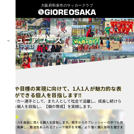
大阪府和泉市のサッカークラブ
Menu
ジュニアユース
U-13～U-15
夢や目標の実現に向けて、1人1人が魅力的な表
現ができる個人を目指します‼
サッカー選手として、また人として社会で活躍し、成長し続けら
れる個人を目指し、【個の育成】を実践します。
技術
ボールを自由に扱える個人を目指します。相手からのプレッシャーの中でも技
術を発揮し、創造性あふれるプレーで相手を攻略。より強く個人技術を磨きま
す。