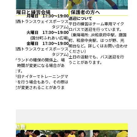
各曜日と練習会場
保護者の方へ
月曜日 17:30〜19:00
送迎について
(関西トランスウェイスポーツス
平日の練習はチーム専用マイク
タジアム)
ロバスで送迎を行っています。
火曜日 17:30〜19:00
（乗降場所: JR和泉府中駅、唐国
(国分町ふれあい広場)
町、和泉中央駅、はつが野、光
金曜日 17:30〜19:00
明台など。詳しくはお問い合わせ
(関西トランスウェイスポーツス
ください）
タジアム)
土日の活動でも、バス送迎を行
※グランドの確保の関係上、場
うことがあります。
所・時間が変更になる場合があ
ります。
※平日ナイターでトレーニングマ
ッチを行う場合もあり、その際は
予定が変更されることがありま
す。
活動費