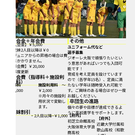
入会金＋年会費
その他
【入会金】￥5,000
ユニフォーム代など
※兄妹2人目以降は￥0
選手募集
※ジュニアからの昇格の場合は費
ジオーレ大阪で頑張りたいとい
用はかかりません。
う意思があればいつでも入団可
【年会費】￥20,000
能です！
※年度更新
育成を考え定員を設けています
月会費（指導料＋施設利
ので（各学年15名）、定員に満
用料）
指導料
施設利用料
～
たない学年は随時受入れ可能で
¥10,000
￥2,000
す。ご興味のある場合はぜひ一度
※月々の施設利
お越しください。
卒団生の進路
用状況で変動し
ます。
個々の夢や目標が達成できるよ
兄妹割引
うに高校進学をサポートします。
【府内】
・2人目以降−￥1,000
【府外】
初芝立命館高校
近畿大学付属和
大阪体育大学浪
歌山高校（和歌
商高校