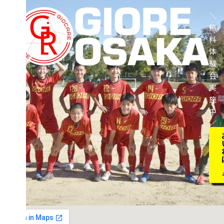
＼
無
料
体
験
会
実
施
中
／